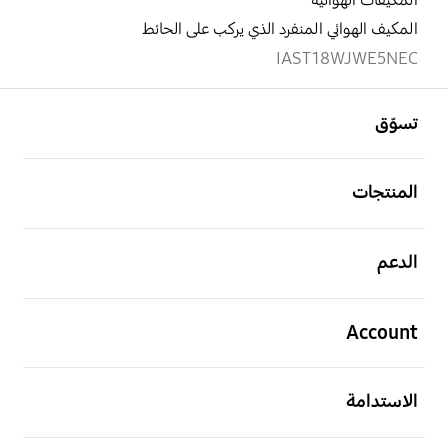
المكيفات الهوائية
المكيف الهوائي المنفرد الذي يركب على الحائط
IAST18WJWE5NEC
افتح
Footer Navigation
تسوّق
افتح
المنتجات
افتح
الدعم
افتح
Account
افتح
الاستدامة
افتح