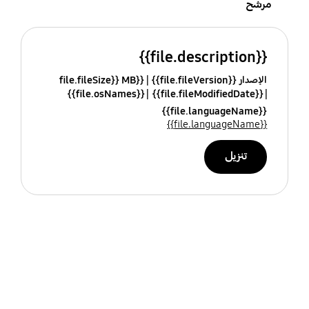
مرشح
{{file.description}}
الإصدار {{file.fileVersion}}
{{file.fileSize}} MB
{{file.osNames}}
{{file.fileModifiedDate}}
{{file.languageName}}
{{file.languageName}}
تنزيل