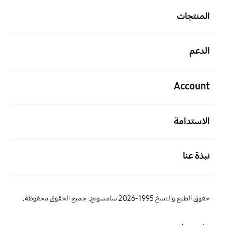
المنتجات
افتح
الدعم
افتح
Account
افتح
الاستدامة
افتح
نبذة عنا
حقوق الطبع والنسخ 1995-2026 سامسونج. جميع الحقوق محفوظة.