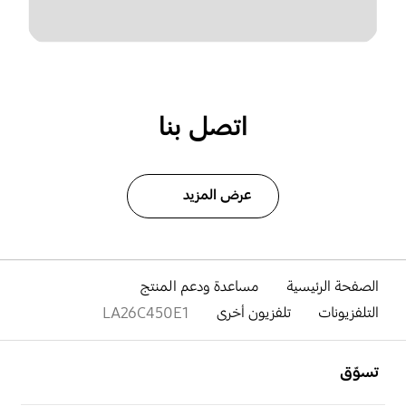
اتصل بنا
عرض المزيد
الصفحة الرئيسية
مساعدة ودعم المنتج
التلفزيونات
تلفزيون أخرى
LA26C450E1
افتح
Footer Navigation
تسوّق
افتح