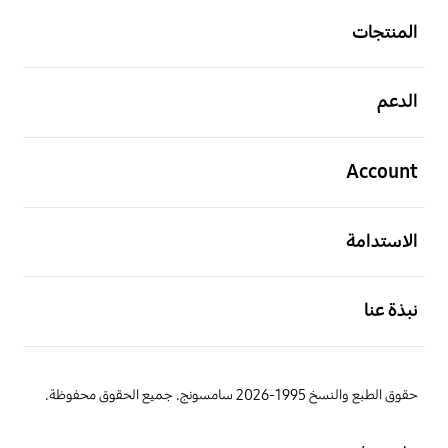
المنتجات
افتح
الدعم
افتح
Account
افتح
الاستدامة
افتح
نبذة عنا
حقوق الطبع والنسخ 1995-2026 سامسونج. جميع الحقوق محفوظة.