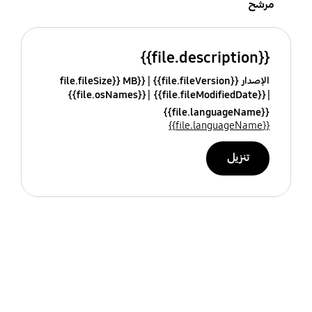
مرشح
{{file.description}}
الإصدار {{file.fileVersion}}
{{file.fileSize}} MB
{{file.osNames}}
{{file.fileModifiedDate}}
{{file.languageName}}
{{file.languageName}}
تنزيل