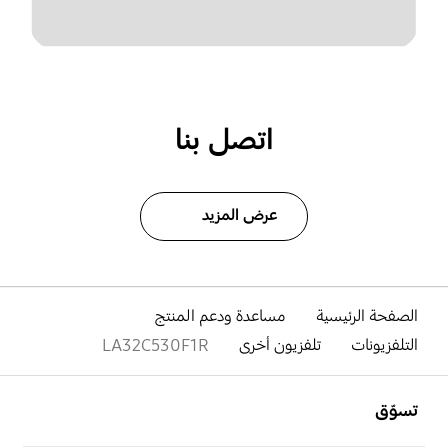
اتصل بنا
عرض المزيد
الصفحة الرئيسية
مساعدة ودعم المنتج
التلفزيونات
تلفزيون أخرى
LA32C530F1R
افتح
Footer Navigation
تسوّق
افتح