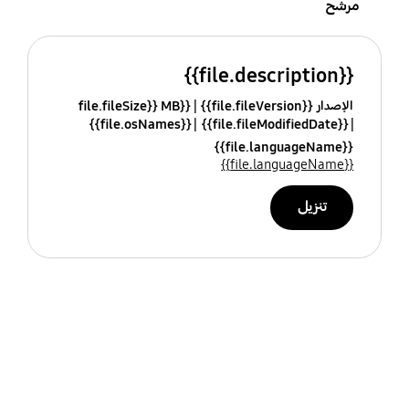
مرشح
{{file.description}}
الإصدار {{file.fileVersion}}
{{file.fileSize}} MB
{{file.osNames}}
{{file.fileModifiedDate}}
{{file.languageName}}
{{file.languageName}}
تنزيل