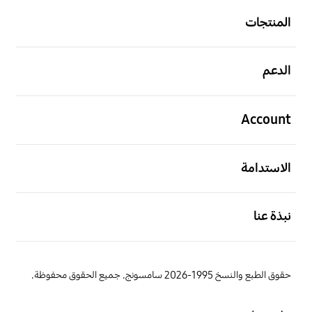
المنتجات
افتح
الدعم
افتح
Account
افتح
الاستدامة
افتح
نبذة عنا
حقوق الطبع والنسخ 1995-2026 سامسونج. جميع الحقوق محفوظة.