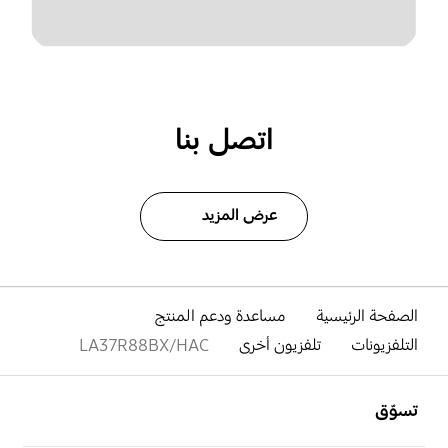
اتصل بنا
عرض المزيد
الصفحة الرئيسية
مساعدة ودعم المنتج
التلفزيونات
تلفزيون أخرى
LA37R88BX/HAC
افتح
Footer Navigation
تسوّق
افتح