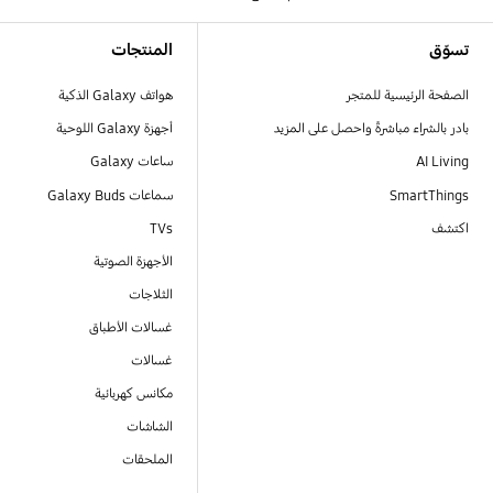
Footer Navigation
تسوّق
المنتجات
الصفحة الرئيسية للمتجر
هواتف Galaxy الذكية
بادر بالشراء مباشرةً واحصل على المزيد
أجهزة Galaxy اللوحية
AI Living
ساعات Galaxy
SmartThings
سماعات Galaxy Buds
اكتشف
TVs
الأجهزة الصوتية
الثلاجات
غسالات الأطباق
غسالات
مكانس كهربائية
الشاشات
الملحقات