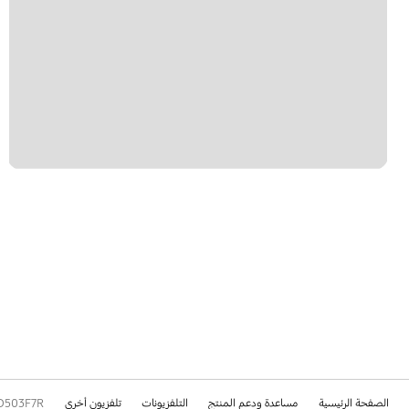
الصفحة الرئيسية
مساعدة ودعم المنتج
التلفزيونات
تلفزيون أخرى
D503F7R