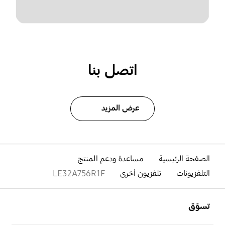
اتصل بنا
عرض المزيد
الصفحة الرئيسية
مساعدة ودعم المنتج
التلفزيونات
تلفزيون أخرى
LE32A756R1F
افتح
Footer Navigation
تسوّق
افتح