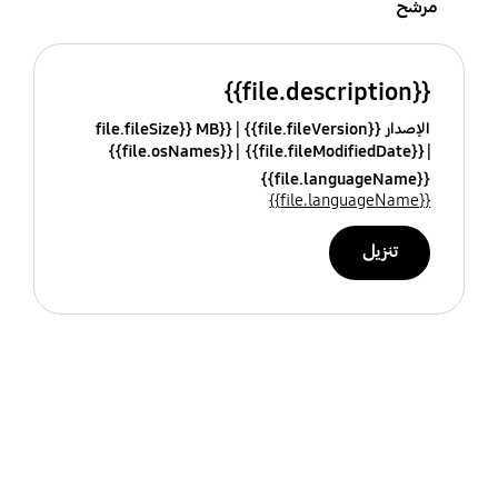
مرشح
{{file.description}}
الإصدار {{file.fileVersion}}
{{file.fileSize}} MB
{{file.osNames}}
{{file.fileModifiedDate}}
{{file.languageName}}
{{file.languageName}}
تنزيل