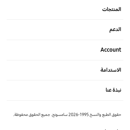
المنتجات
افتح
الدعم
افتح
Account
افتح
الاستدامة
افتح
نبذة عنا
حقوق الطبع والنسخ 1995-2026 سامسونج. جميع الحقوق محفوظة.