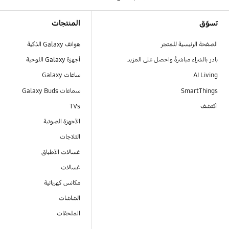
Footer Navigation
تسوّق
المنتجات
الصفحة الرئيسية للمتجر
هواتف Galaxy الذكية
بادر بالشراء مباشرةً واحصل على المزيد
أجهزة Galaxy اللوحية
AI Living
ساعات Galaxy
SmartThings
سماعات Galaxy Buds
اكتشف
TVs
الأجهزة الصوتية
الثلاجات
غسالات الأطباق
غسالات
مكانس كهربائية
الشاشات
الملحقات