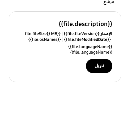
مرشح
{{file.description}}
الإصدار {{file.fileVersion}}
{{file.fileSize}} MB
{{file.osNames}}
{{file.fileModifiedDate}}
{{file.languageName}}
{{file.languageName}}
تنزيل