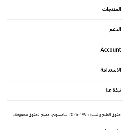
المنتجات
افتح
الدعم
افتح
Account
افتح
الاستدامة
افتح
نبذة عنا
حقوق الطبع والنسخ 1995-2026 سامسونج. جميع الحقوق محفوظة.