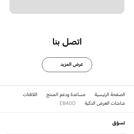
اتصل بنا
عرض المزيد
الصفحة الرئيسية
مساعدة ودعم المنتج
اللافتات
شاشات العرض الذكية
EB40D
افتح
Footer Navigation
تسوّق
افتح