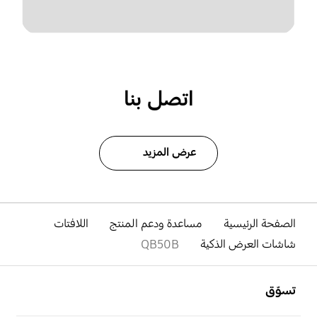
اتصل بنا
عرض المزيد
الصفحة الرئيسية
مساعدة ودعم المنتج
اللافتات
شاشات العرض الذكية
QB50B
افتح
Footer Navigation
تسوّق
افتح