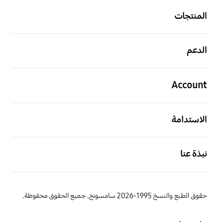
المنتجات
افتح
الدعم
افتح
Account
افتح
الاستدامة
افتح
نبذة عنا
حقوق الطبع والنسخ 1995-2026 سامسونج. جميع الحقوق محفوظة.