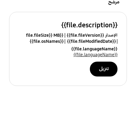
مرشح
{{file.description}}
الإصدار {{file.fileVersion}}
{{file.fileSize}} MB
{{file.osNames}}
{{file.fileModifiedDate}}
{{file.languageName}}
{{file.languageName}}
تنزيل