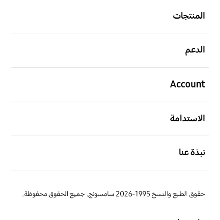
المنتجات
افتح
الدعم
افتح
Account
افتح
الاستدامة
افتح
نبذة عنا
حقوق الطبع والنسخ 1995-2026 سامسونج. جميع الحقوق محفوظة.