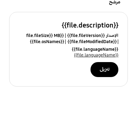
مرشح
{{file.description}}
الإصدار {{file.fileVersion}}
{{file.fileSize}} MB
{{file.osNames}}
{{file.fileModifiedDate}}
{{file.languageName}}
{{file.languageName}}
تنزيل