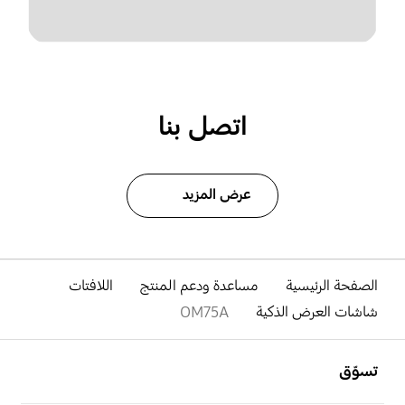
اتصل بنا
عرض المزيد
الصفحة الرئيسية
مساعدة ودعم المنتج
اللافتات
شاشات العرض الذكية
OM75A
افتح
Footer Navigation
تسوّق
افتح