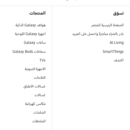
Footer Navigation
تسوّق
المنتجات
الصفحة الرئيسية للمتجر
هواتف Galaxy الذكية
بادر بالشراء مباشرةً واحصل على المزيد
أجهزة Galaxy اللوحية
AI Living
ساعات Galaxy
SmartThings
سماعات Galaxy Buds
اكتشف
TVs
الأجهزة الصوتية
الثلاجات
غسالات الأطباق
غسالات
مكانس كهربائية
الشاشات
الملحقات