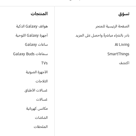
Footer Navigation
تسوّق
المنتجات
الصفحة الرئيسية للمتجر
هواتف Galaxy الذكية
بادر بالشراء مباشرةً واحصل على المزيد
أجهزة Galaxy اللوحية
AI Living
ساعات Galaxy
SmartThings
سماعات Galaxy Buds
اكتشف
TVs
الأجهزة الصوتية
الثلاجات
غسالات الأطباق
غسالات
مكانس كهربائية
الشاشات
الملحقات