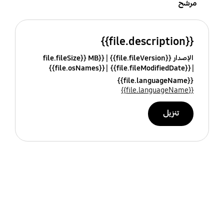
مرشح
{{file.description}}
الإصدار {{file.fileVersion}}
{{file.fileSize}} MB
{{file.osNames}}
{{file.fileModifiedDate}}
{{file.languageName}}
{{file.languageName}}
تنزيل