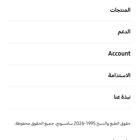
المنتجات
افتح
الدعم
افتح
Account
افتح
الاستدامة
افتح
نبذة عنا
حقوق الطبع والنسخ 1995-2026 سامسونج. جميع الحقوق محفوظة.