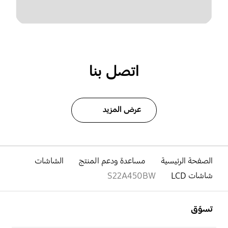
اتصل بنا
عرض المزيد
الصفحة الرئيسية
مساعدة ودعم المنتج
الشاشات
شاشات LCD
S22A450BW
افتح
Footer Navigation
تسوّق
افتح