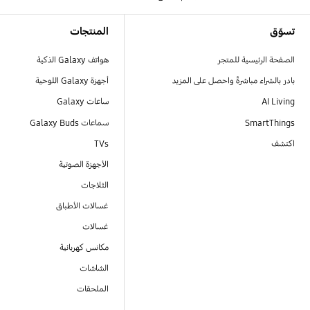
Footer Navigation
تسوّق
المنتجات
الصفحة الرئيسية للمتجر
هواتف Galaxy الذكية
بادر بالشراء مباشرةً واحصل على المزيد
أجهزة Galaxy اللوحية
AI Living
ساعات Galaxy
SmartThings
سماعات Galaxy Buds
اكتشف
TVs
الأجهزة الصوتية
الثلاجات
غسالات الأطباق
غسالات
مكانس كهربائية
الشاشات
الملحقات