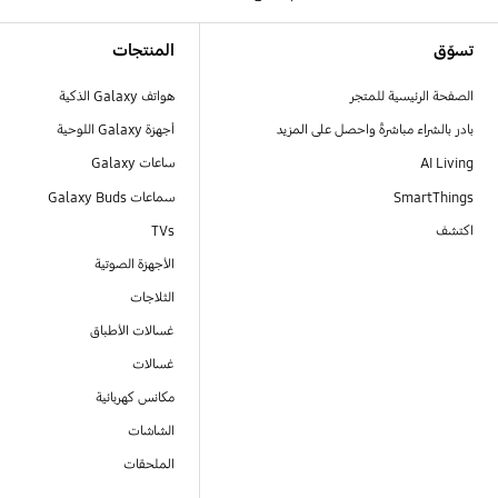
Footer Navigation
تسوّق
المنتجات
الصفحة الرئيسية للمتجر
هواتف Galaxy الذكية
بادر بالشراء مباشرةً واحصل على المزيد
أجهزة Galaxy اللوحية
AI Living
ساعات Galaxy
SmartThings
سماعات Galaxy Buds
اكتشف
TVs
الأجهزة الصوتية
الثلاجات
غسالات الأطباق
غسالات
مكانس كهربائية
الشاشات
الملحقات