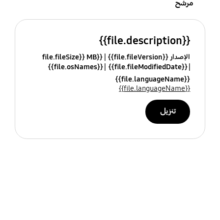
مرشح
{{file.description}}
الإصدار {{file.fileVersion}}
{{file.fileSize}} MB
{{file.osNames}}
{{file.fileModifiedDate}}
{{file.languageName}}
{{file.languageName}}
تنزيل