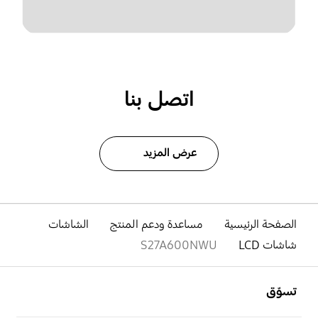
اتصل بنا
عرض المزيد
الصفحة الرئيسية
مساعدة ودعم المنتج
الشاشات
شاشات LCD
S27A600NWU
افتح
Footer Navigation
تسوّق
افتح