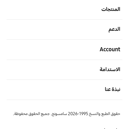
المنتجات
افتح
الدعم
افتح
Account
افتح
الاستدامة
افتح
نبذة عنا
حقوق الطبع والنسخ 1995-2026 سامسونج. جميع الحقوق محفوظة.