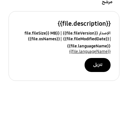
مرشح
{{file.description}}
الإصدار {{file.fileVersion}}
{{file.fileSize}} MB
{{file.osNames}}
{{file.fileModifiedDate}}
{{file.languageName}}
{{file.languageName}}
تنزيل