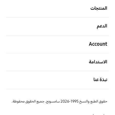
المنتجات
افتح
الدعم
افتح
Account
افتح
الاستدامة
افتح
نبذة عنا
حقوق الطبع والنسخ 1995-2026 سامسونج. جميع الحقوق محفوظة.