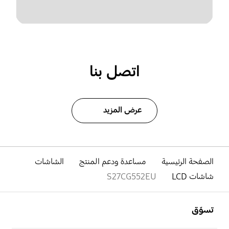
اتصل بنا
عرض المزيد
الصفحة الرئيسية
مساعدة ودعم المنتج
الشاشات
شاشات LCD
S27CG552EU
افتح
Footer Navigation
تسوّق
افتح