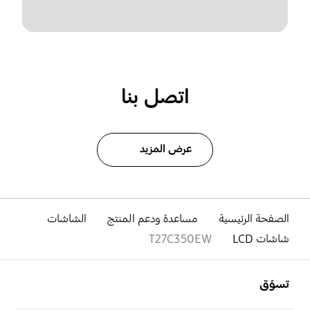
اتصل بنا
عرض المزيد
الصفحة الرئيسية
مساعدة ودعم المنتج
الشاشات
شاشات LCD
T27C350EW
افتح
Footer Navigation
تسوّق
افتح