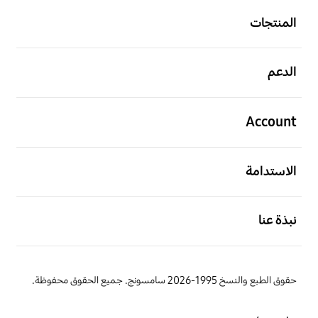
المنتجات
افتح
الدعم
افتح
Account
افتح
الاستدامة
افتح
نبذة عنا
حقوق الطبع والنسخ 1995-2026 سامسونج. جميع الحقوق محفوظة.