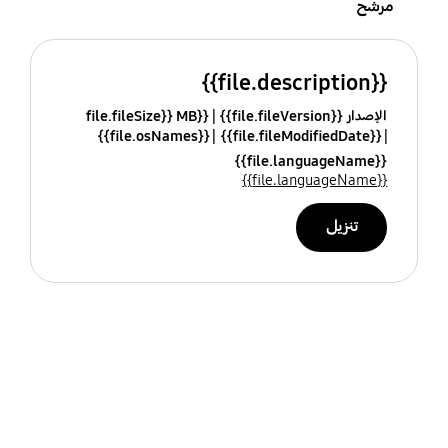
مرشح
{{file.description}}
الإصدار {{file.fileVersion}}
{{file.fileSize}} MB
{{file.osNames}}
{{file.fileModifiedDate}}
{{file.languageName}}
{{file.languageName}}
تنزيل