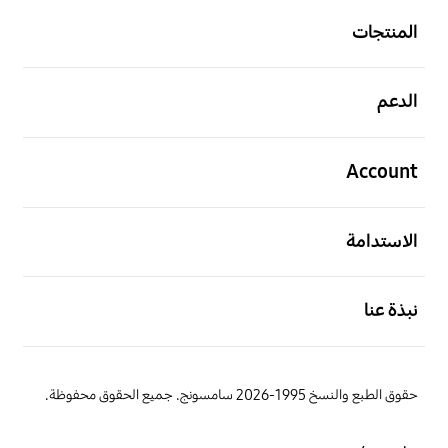
المنتجات
افتح
الدعم
افتح
Account
افتح
الاستدامة
افتح
نبذة عنا
حقوق الطبع والنسخ 1995-2026 سامسونج. جميع الحقوق محفوظة.