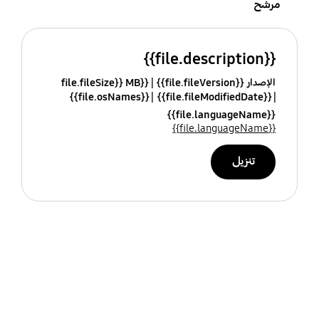
مرشح
{{file.description}}
الإصدار {{file.fileVersion}}
{{file.fileSize}} MB
{{file.osNames}}
{{file.fileModifiedDate}}
{{file.languageName}}
{{file.languageName}}
تنزيل