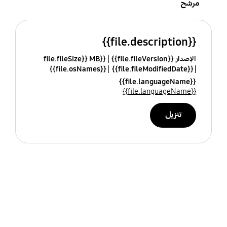
مرشح
{{file.description}}
الإصدار {{file.fileVersion}}
{{file.fileSize}} MB
{{file.osNames}}
{{file.fileModifiedDate}}
{{file.languageName}}
{{file.languageName}}
تنزيل