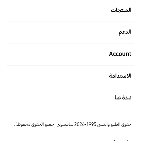
المنتجات
افتح
الدعم
افتح
Account
افتح
الاستدامة
افتح
نبذة عنا
حقوق الطبع والنسخ 1995-2026 سامسونج. جميع الحقوق محفوظة.