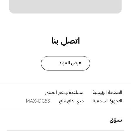
اتصل بنا
عرض المزيد
الصفحة الرئيسية
مساعدة ودعم المنتج
الأجهزة السمعية
ميني هاي فاي
MAX-DG53
افتح
Footer Navigation
تسوّق
افتح