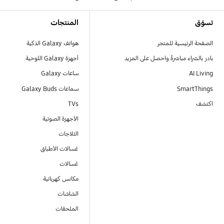
Footer Navigation
تسوّق
المنتجات
الصفحة الرئيسية للمتجر
هواتف Galaxy الذكية
بادر بالشراء مباشرةً واحصل على المزيد
أجهزة Galaxy اللوحية
AI Living
ساعات Galaxy
SmartThings
سماعات Galaxy Buds
اكتشف
TVs
الأجهزة الصوتية
الثلاجات
غسالات الأطباق
غسالات
مكانس كهربائية
الشاشات
الملحقات