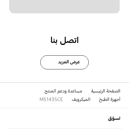
اتصل بنا
عرض المزيد
الصفحة الرئيسية
مساعدة ودعم المنتج
أجهزة الطبخ
الميكرويف
MS143SCE
افتح
Footer Navigation
تسوّق
افتح