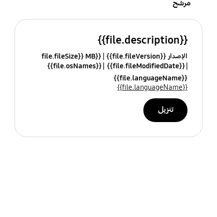
مرشح
{{file.description}}
الإصدار {{file.fileVersion}}
{{file.fileSize}} MB
{{file.osNames}}
{{file.fileModifiedDate}}
{{file.languageName}}
{{file.languageName}}
تنزيل