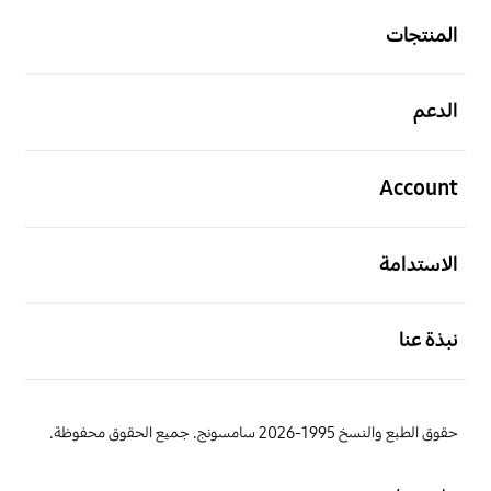
المنتجات
افتح
الدعم
افتح
Account
افتح
الاستدامة
افتح
نبذة عنا
حقوق الطبع والنسخ 1995-2026 سامسونج. جميع الحقوق محفوظة.