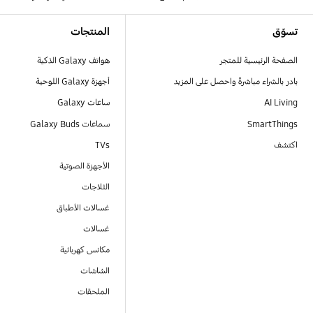
Footer Navigation
تسوّق
المنتجات
الصفحة الرئيسية للمتجر
هواتف Galaxy الذكية
بادر بالشراء مباشرةً واحصل على المزيد
أجهزة Galaxy اللوحية
AI Living
ساعات Galaxy
SmartThings
سماعات Galaxy Buds
اكتشف
TVs
الأجهزة الصوتية
الثلاجات
غسالات الأطباق
غسالات
مكانس كهربائية
الشاشات
الملحقات