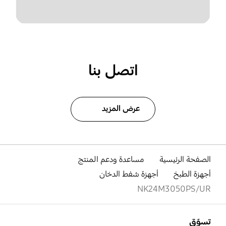
اتصل بنا
عرض المزيد
الصفحة الرئيسية
مساعدة ودعم المنتج
أجهزة الطبخ
أجهزة شفط الدخان
NK24M3050PS/UR
افتح
Footer Navigation
تسوّق