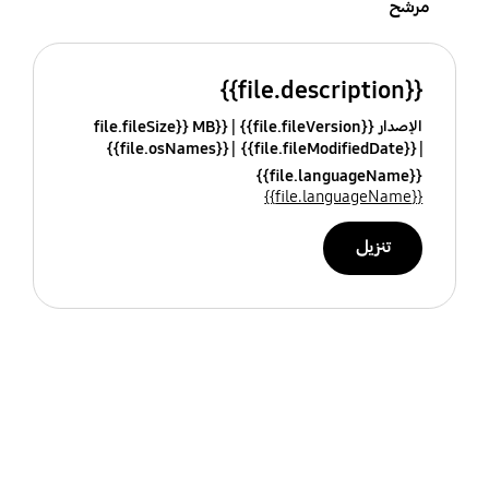
مرشح
{{file.description}}
الإصدار {{file.fileVersion}}
{{file.fileSize}} MB
{{file.osNames}}
{{file.fileModifiedDate}}
{{file.languageName}}
{{file.languageName}}
تنزيل