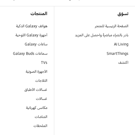
Footer Navigation
تسوّق
المنتجات
الصفحة الرئيسية للمتجر
هواتف Galaxy الذكية
بادر بالشراء مباشرةً واحصل على المزيد
أجهزة Galaxy اللوحية
AI Living
ساعات Galaxy
SmartThings
سماعات Galaxy Buds
اكتشف
TVs
الأجهزة الصوتية
الثلاجات
غسالات الأطباق
غسالات
مكانس كهربائية
الشاشات
الملحقات