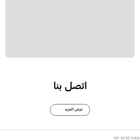
اتصل بنا
عرض المزيد
NP-N130-KA0