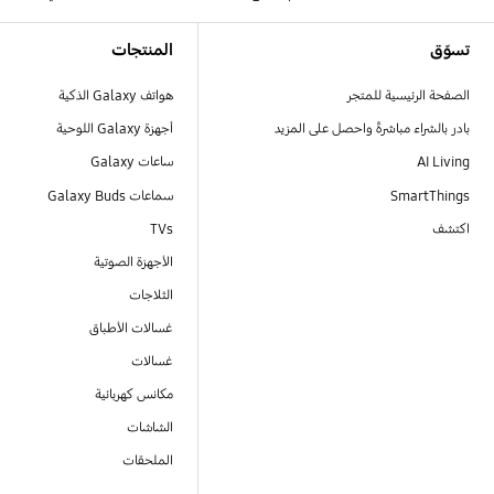
Footer Navigation
تسوّق
المنتجات
الصفحة الرئيسية للمتجر
هواتف Galaxy الذكية
بادر بالشراء مباشرةً واحصل على المزيد
أجهزة Galaxy اللوحية
AI Living
ساعات Galaxy
SmartThings
سماعات Galaxy Buds
اكتشف
TVs
الأجهزة الصوتية
الثلاجات
غسالات الأطباق
غسالات
مكانس كهربائية
الشاشات
الملحقات