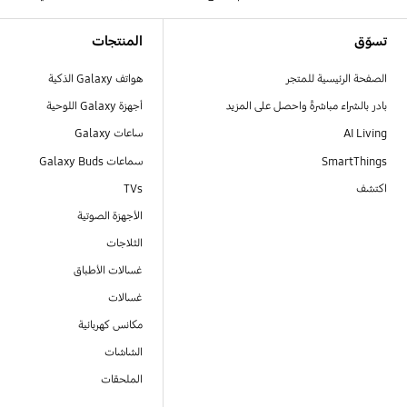
Footer Navigation
تسوّق
المنتجات
الصفحة الرئيسية للمتجر
هواتف Galaxy الذكية
بادر بالشراء مباشرةً واحصل على المزيد
أجهزة Galaxy اللوحية
AI Living
ساعات Galaxy
SmartThings
سماعات Galaxy Buds
اكتشف
TVs
الأجهزة الصوتية
الثلاجات
غسالات الأطباق
غسالات
مكانس كهربائية
الشاشات
الملحقات