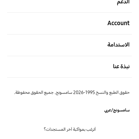
الدعم
افتح
Account
افتح
الاستدامة
افتح
نبذة عنا
حقوق الطبع والنسخ 1995-2026 سامسونج. جميع الحقوق محفوظة.
سامسونج/عربي
أترغب بمواكبة آخر المستجدات؟