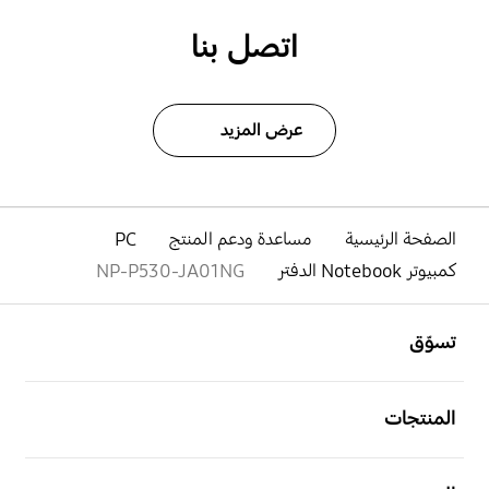
اتصل بنا
عرض المزيد
الصفحة الرئيسية
مساعدة ودعم المنتج
PC
كمبيوتر Notebook الدفتر
NP-P530-JA01NG
افتح
Footer Navigation
تسوّق
افتح
المنتجات
افتح