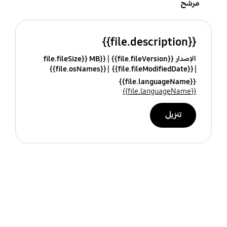
مرشح
{{file.description}}
الإصدار {{file.fileVersion}}
{{file.fileSize}} MB
{{file.osNames}}
{{file.fileModifiedDate}}
{{file.languageName}}
{{file.languageName}}
تنزيل