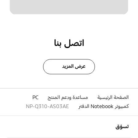
اتصل بنا
عرض المزيد
الصفحة الرئيسية
مساعدة ودعم المنتج
PC
كمبيوتر Notebook الدفتر
NP-Q310-AS03AE
افتح
Footer Navigation
تسوّق
افتح