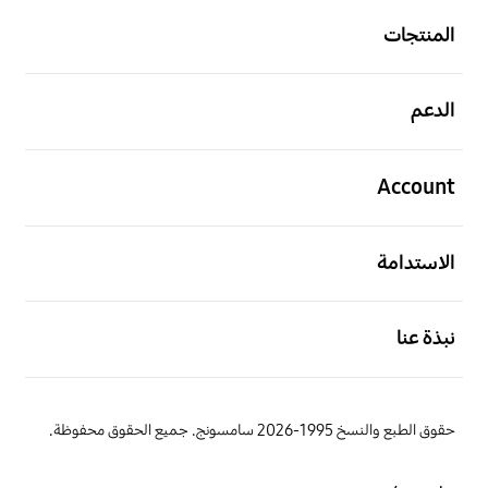
المنتجات
افتح
الدعم
افتح
Account
افتح
الاستدامة
افتح
نبذة عنا
حقوق الطبع والنسخ 1995-2026 سامسونج. جميع الحقوق محفوظة.