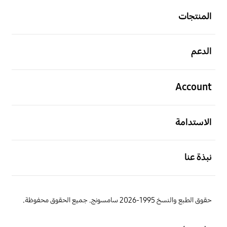
المنتجات
افتح
الدعم
افتح
Account
افتح
الاستدامة
افتح
نبذة عنا
حقوق الطبع والنسخ 1995-2026 سامسونج. جميع الحقوق محفوظة.