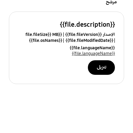
مرشح
{{file.description}}
الإصدار {{file.fileVersion}}
{{file.fileSize}} MB
{{file.osNames}}
{{file.fileModifiedDate}}
{{file.languageName}}
{{file.languageName}}
تنزيل