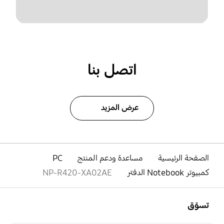
اتصل بنا
عرض المزيد
الصفحة الرئيسية
مساعدة ودعم المنتج
PC
كمبيوتر Notebook الدفتر
NP-R420-XA02AE
افتح
Footer Navigation
تسوّق
افتح