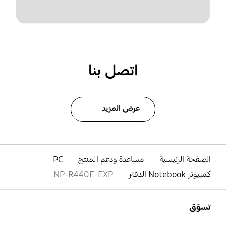
اتصل بنا
عرض المزيد
الصفحة الرئيسية
مساعدة ودعم المنتج
PC
كمبيوتر Notebook الدفتر
NP-R440E-EXP
افتح
Footer Navigation
تسوّق
افتح