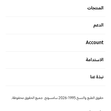
المنتجات
افتح
الدعم
افتح
Account
افتح
الاستدامة
افتح
نبذة عنا
حقوق الطبع والنسخ 1995-2026 سامسونج. جميع الحقوق محفوظة.