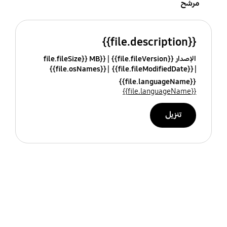
مرشح
{{file.description}}
الإصدار {{file.fileVersion}}
{{file.fileSize}} MB
{{file.osNames}}
{{file.fileModifiedDate}}
{{file.languageName}}
{{file.languageName}}
تنزيل