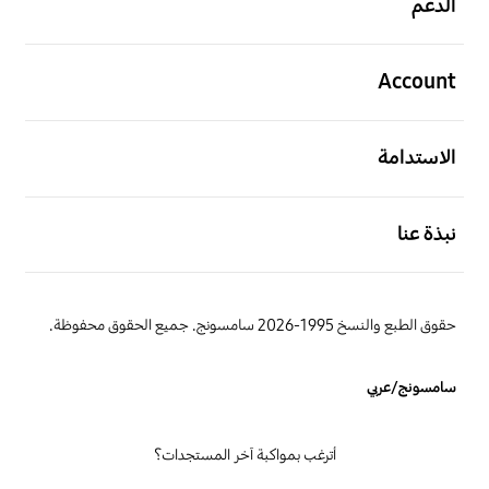
الدعم
افتح
Account
افتح
الاستدامة
افتح
نبذة عنا
حقوق الطبع والنسخ 1995-2026 سامسونج. جميع الحقوق محفوظة.
سامسونج/عربي
أترغب بمواكبة آخر المستجدات؟