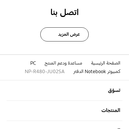
اتصل بنا
عرض المزيد
الصفحة الرئيسية
مساعدة ودعم المنتج
PC
كمبيوتر Notebook الدفتر
NP-R480-JU02SA
افتح
Footer Navigation
تسوّق
افتح
المنتجات
افتح