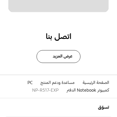
اتصل بنا
عرض المزيد
الصفحة الرئيسية
مساعدة ودعم المنتج
PC
كمبيوتر Notebook الدفتر
NP-R517-EXP
افتح
Footer Navigation
تسوّق
افتح