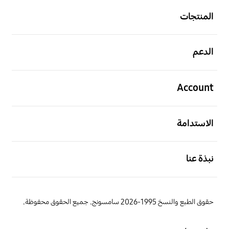
المنتجات
افتح
الدعم
افتح
Account
افتح
الاستدامة
افتح
نبذة عنا
حقوق الطبع والنسخ 1995-2026 سامسونج. جميع الحقوق محفوظة.