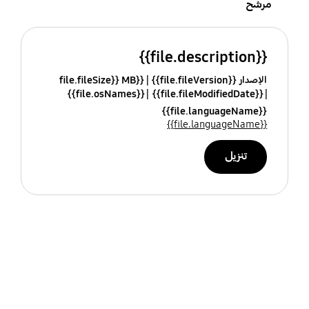
مرشح
{{file.description}}
الإصدار {{file.fileVersion}}
{{file.fileSize}} MB
{{file.osNames}}
{{file.fileModifiedDate}}
{{file.languageName}}
{{file.languageName}}
تنزيل