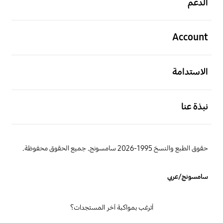
الدعم
افتح
Account
افتح
الاستدامة
افتح
نبذة عنا
حقوق الطبع والنسخ 1995-2026 سامسونج. جميع الحقوق محفوظة.
سامسونج/عربي
أترغب بمواكبة آخر المستجدات؟