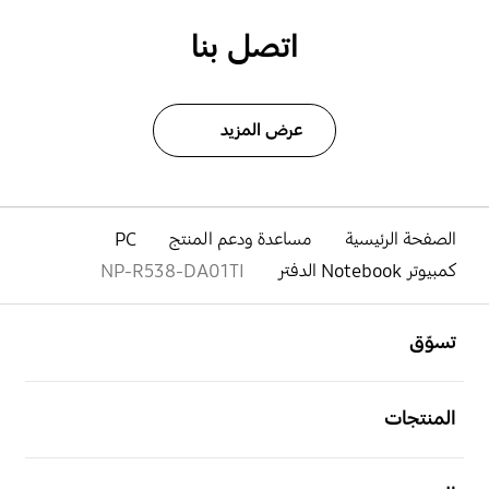
اتصل بنا
عرض المزيد
الصفحة الرئيسية
مساعدة ودعم المنتج
PC
كمبيوتر Notebook الدفتر
NP-R538-DA01TI
افتح
Footer Navigation
تسوّق
افتح
المنتجات
افتح