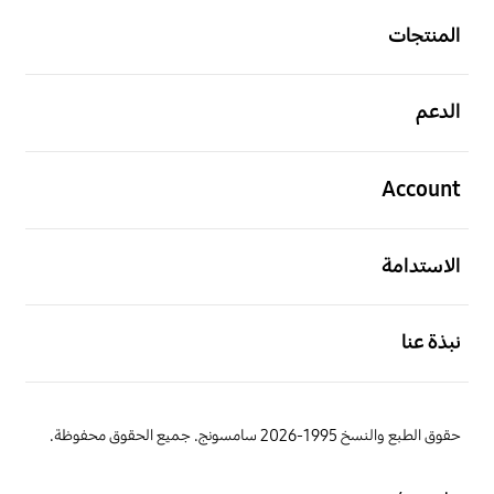
المنتجات
افتح
الدعم
افتح
Account
افتح
الاستدامة
افتح
نبذة عنا
حقوق الطبع والنسخ 1995-2026 سامسونج. جميع الحقوق محفوظة.