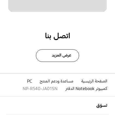
اتصل بنا
عرض المزيد
الصفحة الرئيسية
مساعدة ودعم المنتج
PC
كمبيوتر Notebook الدفتر
NP-R540-JA01SN
افتح
Footer Navigation
تسوّق
افتح