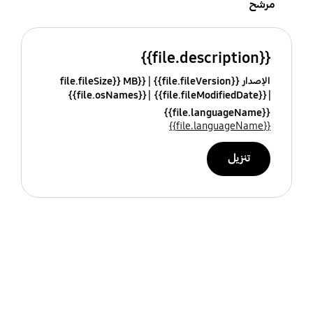
مرشح
{{file.description}}
الإصدار {{file.fileVersion}}
{{file.fileSize}} MB
{{file.osNames}}
{{file.fileModifiedDate}}
{{file.languageName}}
{{file.languageName}}
تنزيل