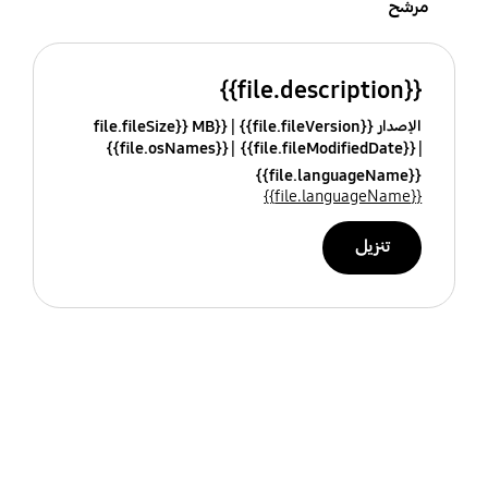
مرشح
{{file.description}}
الإصدار {{file.fileVersion}}
{{file.fileSize}} MB
{{file.osNames}}
{{file.fileModifiedDate}}
{{file.languageName}}
{{file.languageName}}
تنزيل