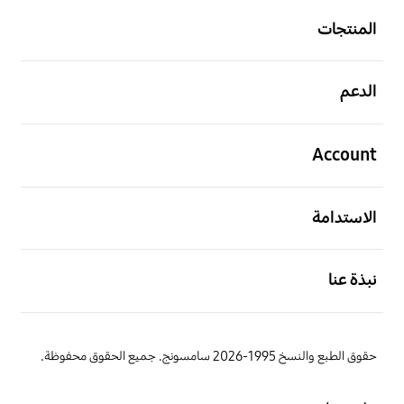
المنتجات
افتح
الدعم
افتح
Account
افتح
الاستدامة
افتح
نبذة عنا
حقوق الطبع والنسخ 1995-2026 سامسونج. جميع الحقوق محفوظة.