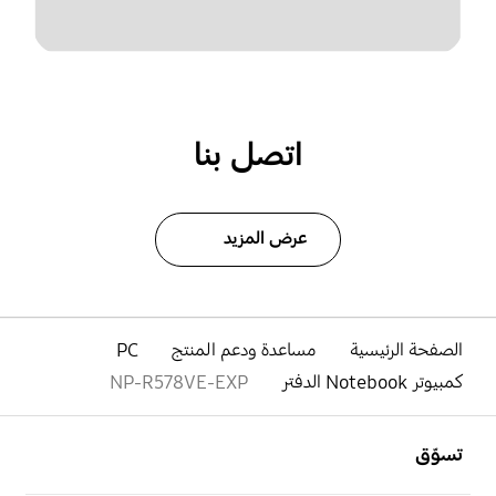
اتصل بنا
عرض المزيد
الصفحة الرئيسية
مساعدة ودعم المنتج
PC
كمبيوتر Notebook الدفتر
NP-R578VE-EXP
افتح
Footer Navigation
تسوّق
افتح