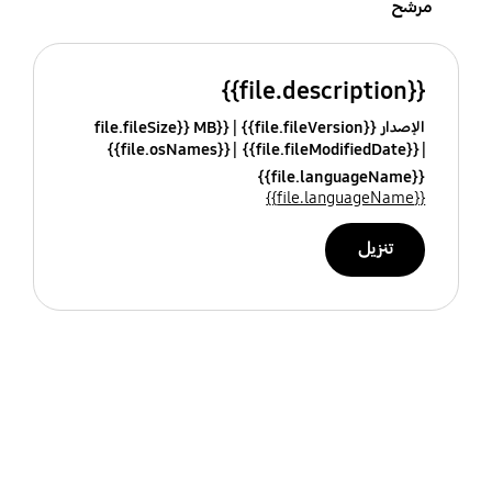
مرشح
{{file.description}}
الإصدار {{file.fileVersion}}
{{file.fileSize}} MB
{{file.osNames}}
{{file.fileModifiedDate}}
{{file.languageName}}
{{file.languageName}}
تنزيل