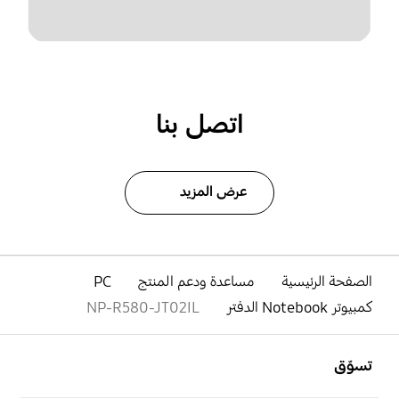
اتصل بنا
عرض المزيد
الصفحة الرئيسية
مساعدة ودعم المنتج
PC
كمبيوتر Notebook الدفتر
NP-R580-JT02IL
افتح
Footer Navigation
تسوّق
افتح