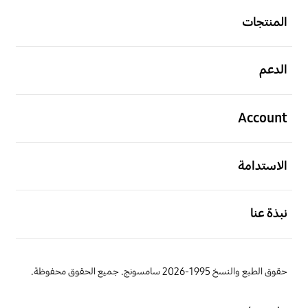
المنتجات
افتح
الدعم
افتح
Account
افتح
الاستدامة
افتح
نبذة عنا
حقوق الطبع والنسخ 1995-2026 سامسونج. جميع الحقوق محفوظة.