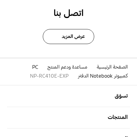
اتصل بنا
عرض المزيد
الصفحة الرئيسية
مساعدة ودعم المنتج
PC
كمبيوتر Notebook الدفتر
NP-RC410E-EXP
افتح
Footer Navigation
تسوّق
افتح
المنتجات
افتح