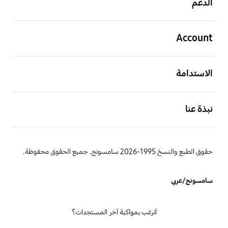
الدعم
افتح
Account
افتح
الاستدامة
افتح
نبذة عنا
حقوق الطبع والنسخ 1995-2026 سامسونج. جميع الحقوق محفوظة.
سامسونج/عربي
أترغب بمواكبة آخر المستجدات؟