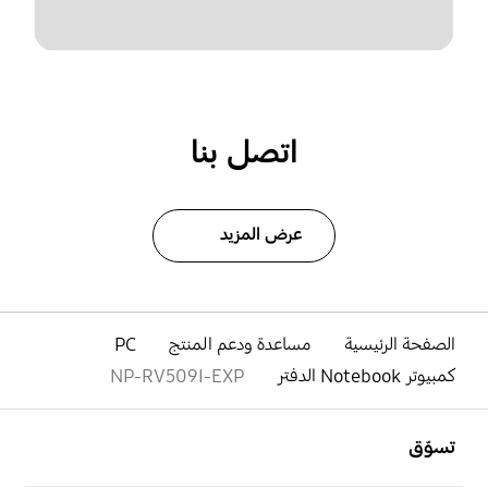
اتصل بنا
عرض المزيد
الصفحة الرئيسية
مساعدة ودعم المنتج
PC
كمبيوتر Notebook الدفتر
NP-RV509I-EXP
افتح
Footer Navigation
تسوّق
افتح