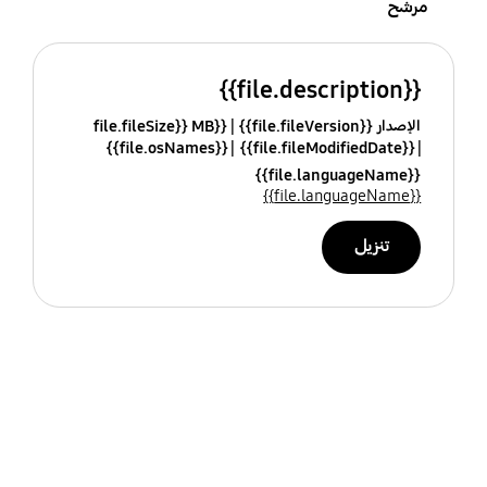
مرشح
{{file.description}}
الإصدار {{file.fileVersion}}
{{file.fileSize}} MB
{{file.osNames}}
{{file.fileModifiedDate}}
{{file.languageName}}
{{file.languageName}}
تنزيل