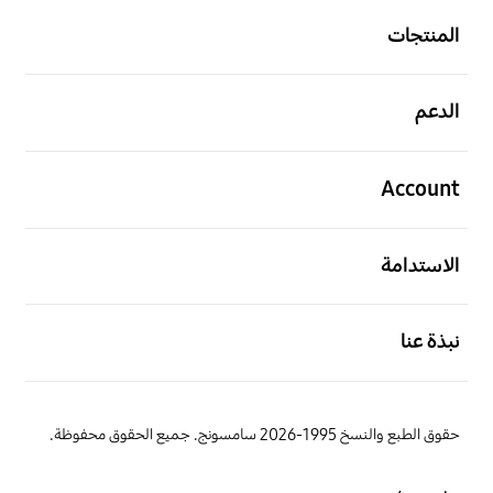
المنتجات
افتح
الدعم
افتح
Account
افتح
الاستدامة
افتح
نبذة عنا
حقوق الطبع والنسخ 1995-2026 سامسونج. جميع الحقوق محفوظة.