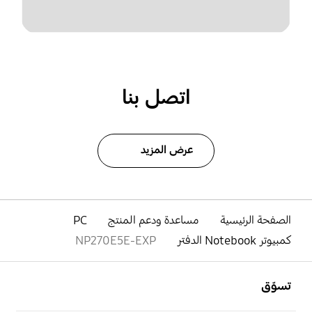
اتصل بنا
عرض المزيد
الصفحة الرئيسية
مساعدة ودعم المنتج
PC
كمبيوتر Notebook الدفتر
NP270E5E-EXP
افتح
Footer Navigation
تسوّق
افتح