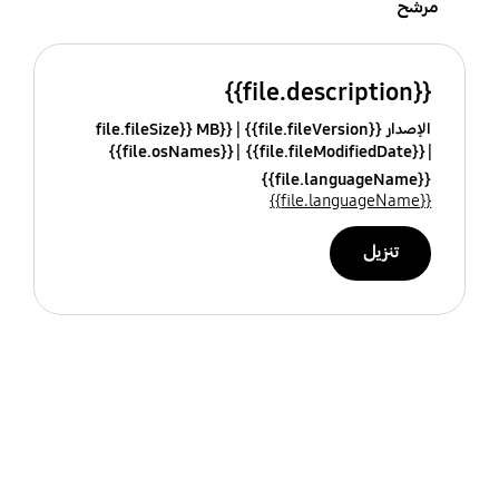
مرشح
{{file.description}}
الإصدار {{file.fileVersion}}
{{file.fileSize}} MB
{{file.osNames}}
{{file.fileModifiedDate}}
{{file.languageName}}
{{file.languageName}}
تنزيل