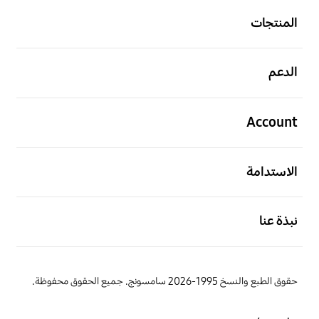
المنتجات
افتح
الدعم
افتح
Account
افتح
الاستدامة
افتح
نبذة عنا
حقوق الطبع والنسخ 1995-2026 سامسونج. جميع الحقوق محفوظة.