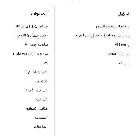
Footer Navigation
تسوّق
المنتجات
الصفحة الرئيسية للمتجر
هواتف Galaxy الذكية
بادر بالشراء مباشرةً واحصل على المزيد
أجهزة Galaxy اللوحية
AI Living
ساعات Galaxy
SmartThings
سماعات Galaxy Buds
اكتشف
TVs
الأجهزة الصوتية
الثلاجات
غسالات الأطباق
غسالات
مكانس كهربائية
الشاشات
الملحقات