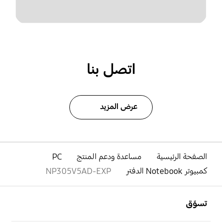
اتصل بنا
عرض المزيد
الصفحة الرئيسية
مساعدة ودعم المنتج
PC
كمبيوتر Notebook الدفتر
NP305V5AD-EXP
افتح
Footer Navigation
تسوّق
افتح