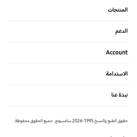
المنتجات
افتح
الدعم
افتح
Account
افتح
الاستدامة
افتح
نبذة عنا
حقوق الطبع والنسخ 1995-2026 سامسونج. جميع الحقوق محفوظة.