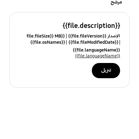
مرشح
{{file.description}}
الإصدار {{file.fileVersion}}
{{file.fileSize}} MB
{{file.osNames}}
{{file.fileModifiedDate}}
{{file.languageName}}
{{file.languageName}}
تنزيل