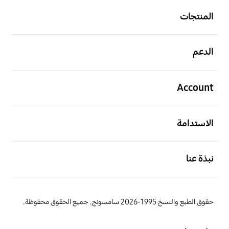
المنتجات
افتح
الدعم
افتح
Account
افتح
الاستدامة
افتح
نبذة عنا
حقوق الطبع والنسخ 1995-2026 سامسونج. جميع الحقوق محفوظة.