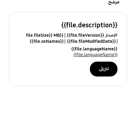
مرشح
{{file.description}}
الإصدار {{file.fileVersion}}
{{file.fileSize}} MB
{{file.osNames}}
{{file.fileModifiedDate}}
{{file.languageName}}
{{file.languageName}}
تنزيل