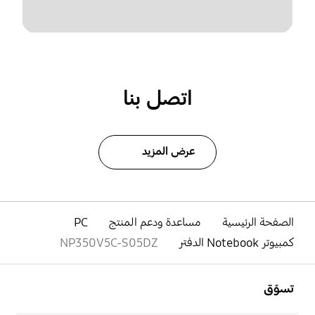
اتصل بنا
عرض المزيد
الصفحة الرئيسية
مساعدة ودعم المنتج
PC
كمبيوتر Notebook الدفتر
NP350V5C-S05DZ
افتح
Footer Navigation
تسوّق
افتح