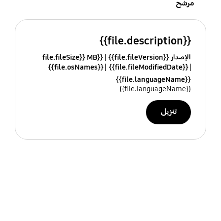
مرشح
{{file.description}}
الإصدار {{file.fileVersion}}
{{file.fileSize}} MB
{{file.osNames}}
{{file.fileModifiedDate}}
{{file.languageName}}
{{file.languageName}}
تنزيل