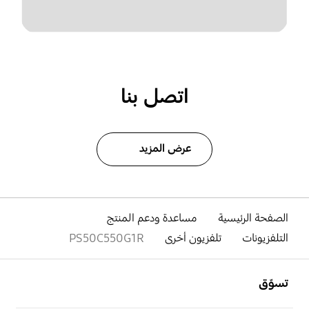
اتصل بنا
عرض المزيد
الصفحة الرئيسية
مساعدة ودعم المنتج
التلفزيونات
تلفزيون أخرى
PS50C550G1R
افتح
Footer Navigation
تسوّق
افتح