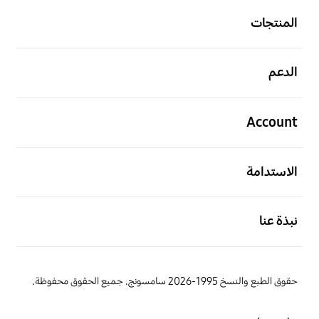
المنتجات
افتح
الدعم
افتح
Account
افتح
الاستدامة
افتح
نبذة عنا
حقوق الطبع والنسخ 1995-2026 سامسونج. جميع الحقوق محفوظة.