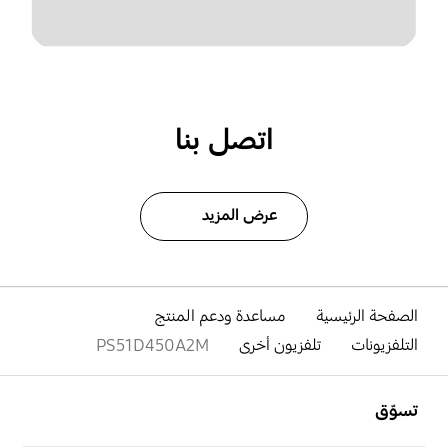
اتصل بنا
عرض المزيد
الصفحة الرئيسية
مساعدة ودعم المنتج
التلفزيونات
تلفزيون أخرى
PS51D450A2M
افتح
Footer Navigation
تسوّق
افتح