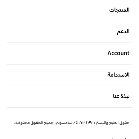
المنتجات
افتح
الدعم
افتح
Account
افتح
الاستدامة
افتح
نبذة عنا
حقوق الطبع والنسخ 1995-2026 سامسونج. جميع الحقوق محفوظة.