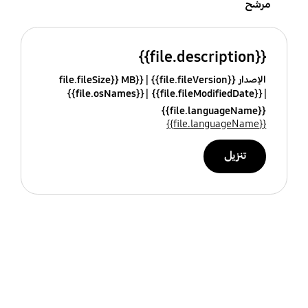
مرشح
{{file.description}}
الإصدار {{file.fileVersion}}
{{file.fileSize}} MB
{{file.osNames}}
{{file.fileModifiedDate}}
{{file.languageName}}
{{file.languageName}}
تنزيل