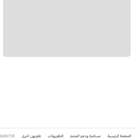
الصفحة الرئيسية
مساعدة ودعم المنتج
التلفزيونات
تلفزيون أخرى
B680T5R