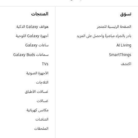
Footer Navigation
تسوّق
المنتجات
الصفحة الرئيسية للمتجر
هواتف Galaxy الذكية
بادر بالشراء مباشرةً واحصل على المزيد
أجهزة Galaxy اللوحية
AI Living
ساعات Galaxy
SmartThings
سماعات Galaxy Buds
اكتشف
TVs
الأجهزة الصوتية
الثلاجات
غسالات الأطباق
غسالات
مكانس كهربائية
الشاشات
الملحقات