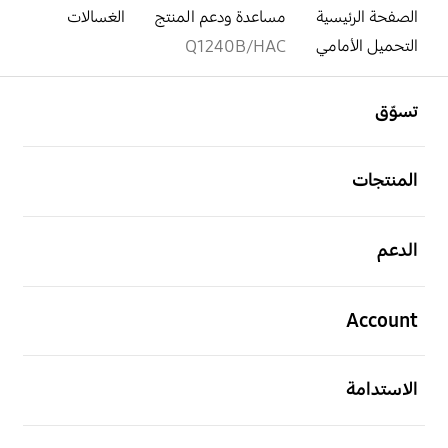
الصفحة الرئيسية
مساعدة ودعم المنتج
الغسالات
التحميل الأمامي
Q1240B/HAC
افتح
Footer Navigation
تسوّق
افتح
المنتجات
افتح
الدعم
افتح
Account
افتح
الاستدامة
افتح