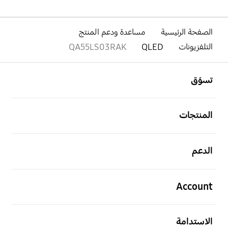
الصفحة الرئيسية
مساعدة ودعم المنتج
التلفزيونات
QLED
QA55LS03RAK
افتح
Footer Navigation
تسوّق
افتح
المنتجات
افتح
الدعم
افتح
Account
افتح
الاستدامة