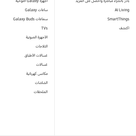
بادر بالشراء مباشرةً واحصل على المزيد
أجهزة Galaxy اللوحية
AI Living
ساعات Galaxy
SmartThings
سماعات Galaxy Buds
اكتشف
TVs
الأجهزة الصوتية
الثلاجات
غسالات الأطباق
غسالات
مكانس كهربائية
الشاشات
الملحقات