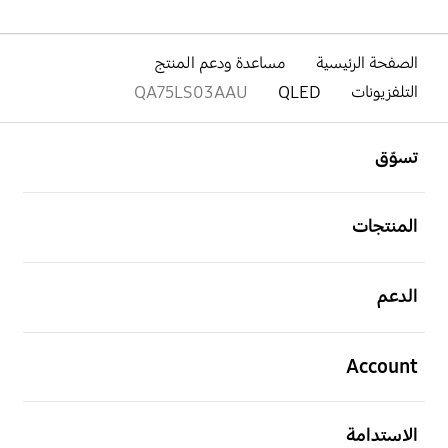
الصفحة الرئيسية
مساعدة ودعم المنتج
التلفزيونات
QLED
QA75LS03AAU
افتح
Footer Navigation
تسوّق
افتح
المنتجات
افتح
الدعم
افتح
Account
افتح
الاستدامة